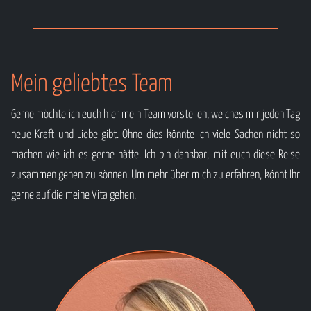
handelt, denkt und … auf jeden Fall nicht fühlt. Denn
dies ist nicht erlaubt, dies macht die Menschen
zügellos. Und Zügellosigkeit bedeutet Strafe. Denn
Mein geliebtes Team
wir wollen hier ja ordentlich und gesittet leben.
Gerne möchte ich euch hier mein Team vorstellen, welches mir jeden Tag
Weiterlesen ...
neue Kraft und Liebe gibt. Ohne dies könnte ich viele Sachen nicht so
machen wie ich es gerne hätte. Ich bin dankbar, mit euch diese Reise
zusammen gehen zu können. Um mehr über mich zu erfahren, könnt Ihr
gerne auf die meine Vita gehen.