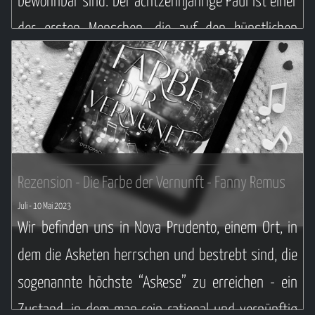
bewohnbar sind. Der achtzehnjährige Paul ist einer
Weiterlesen ...
der ersten Menschen, die auf den künstlichen
Kontinent Lex im Pazifik umsiedeln — ein
utopisches Paradies für all diejenigen, die es sich
leisten können.
Weiterlesen ...
Rezension - Die Farbe der Vernunft - Fanny Remus
Juli
- 10 Mai 2023
Wir befinden uns in Nova Prudento, einem Ort, in
dem die Asketen herrschen und bestrebt sind, die
sogenannte höchste “Askese” zu erreichen - ein
Zustand, in dem man rein rational und vernünftig