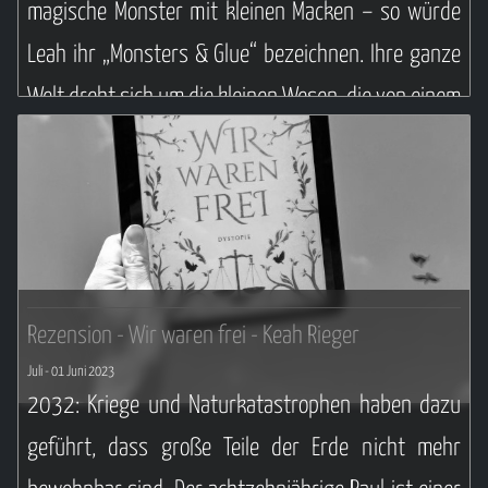
magische Monster mit kleinen Macken – so würde
Leah ihr „Monsters & Glue“ bezeichnen. Ihre ganze
Welt dreht sich um die kleinen Wesen, die von einem
neuen Zuhause träumen. Doch diese Welt gerät
gefährlich ins Wanken, als es einen Einbruch gibt
und ihr klar wird, dass es jemand auf sie abgesehen
hat. Leah weiß nicht mehr, wem oder was sie
glauben soll. Und ausgerechnet der geheimnisvolle
Rezension - Wir waren frei - Keah Rieger
Blake, der selbst in die Sache verwickelt ist, bietet
Juli
- 01 Juni 2023
seine Hilfe an. Doch kann sie ihm wirklich vertrauen
2032: Kriege und Naturkatastrophen haben dazu
und das Leben ihrer Monster in seine Hände legen?
geführt, dass große Teile der Erde nicht mehr
Oder braucht es ein Wunder, um ihr Heim zu retten?