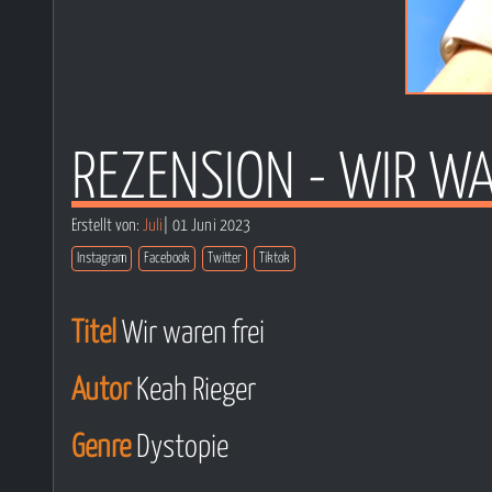
REZENSION - WIR WA
Erstellt von:
Juli
| 01 Juni 2023
Instagram
Facebook
Twitter
Tiktok
Titel
Wir waren frei
Autor
Keah Rieger
Genre
Dystopie