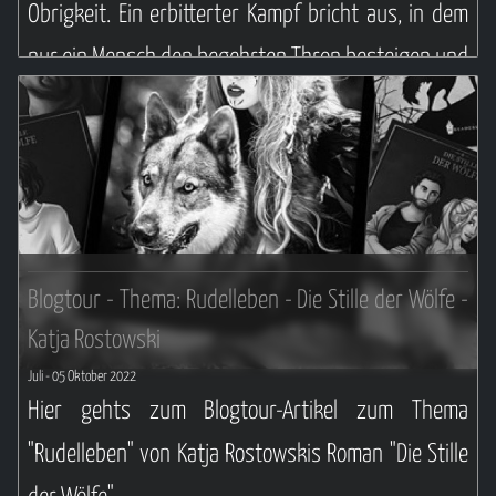
Obrigkeit. Ein erbitterter Kampf bricht aus, in dem
nur ein Mensch den begehrten Thron besteigen und
folgend über das Lande herrschen kann. Die Fünf
Lande, umgeben von einem magischen Schleier aus
Stärke, Fortschritt, Bestimmung, Intrigen, sowie
Hingabe und ihr enden wollender Weg in Richtung
ihres gemeinsamen Schicksals. FÜNF LANDE. EINE
Blogtour - Thema: Rudelleben - Die Stille der Wölfe -
SCHLACHT.«
Katja Rostowski
Weiterlesen ...
Juli
- 05 Oktober 2022
Hier gehts zum Blogtour-Artikel zum Thema
"Rudelleben" von Katja Rostowskis Roman "Die Stille