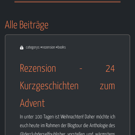
Erzählweisen.
Weiterlesen ...
Alle Beiträge
categorys: #rezension #books
Rezension - 24
Kurzgeschichten zum
Advent
In unter 100 Tagen ist Weihnachten! Daher möchte ich
euch heute im Rahmen der Blogtour die Anthologie des
@derclubderselfpublisher vorstellen und wärmstens