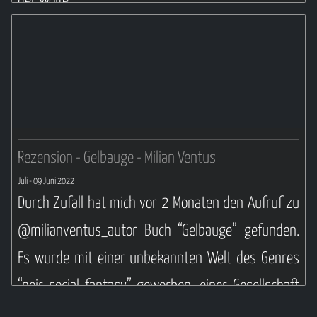
der Wölfe"
Weiterlesen ...
Rezension - Gelbauge - Milian Ventus
Juli
- 09 Juni 2022
Durch Zufall hat mich vor 2 Monaten den Aufruf zu
@milianventus_autor Buch “Gelbauge” gefunden.
Es wurde mit einer unbekannten Welt des Genres
“noir social fantasy” geworben, einer Gesellschaft
auf dem Prüfstand und 34 Charaktere sowie 25