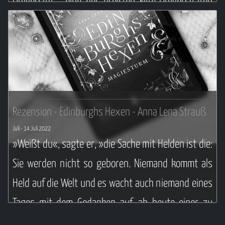
University - eine der größten Elite-Universitäten
des Landes und trifft dort eine Handvoll neue
Freunde sowie den sportlichen und nicht weniger
begabten Jordan.
Weiterlesen ...
Rezension - Edinburghs Hexen - Anna Lena Strauß
Juli
- 14 Juli 2022
»Weißt du«, sagte er, »die Sache mit Helden ist die:
Sie werden nicht so geboren. Niemand kommt als
Held auf die Welt und es wacht auch niemand eines
Tages mit dem Gedanken auf, ab heute einer zu
sein. Man wird ein Held, weil man sich dafür