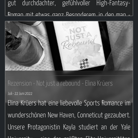
gut durchdachter, gefühlvoller High-Fantasy-
Roman mit etwas ganz Besonderem, in den man -
wenn man einmal abgetaucht ist - nicht mehr
auftauchen möchte. Für mich gehört es zu meinen
Highlights diesen Jahres.
Weiterlesen ...
Rezension - Not just a rebound - Elina Krüers
Juli
- 22 Juni 2022
Elina Krüers hat eine liebevolle Sports Romance im
wunderschönen New Haven, Conneticut gezaubert.
Unsere Protagonistin Kayla studiert an der Yale