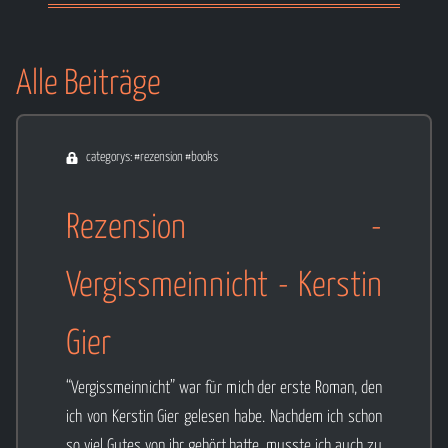
entscheidet, das Richtige zu tun –obwohl man
weiß, dass man scheitern könnte.«
Alle Beiträge
Weiterlesen ...
categorys: #rezension #books
Rezension -
Vergissmeinnicht - Kerstin
Gier
“Vergissmeinnicht” war für mich der erste Roman, den
ich von Kerstin Gier gelesen habe. Nachdem ich schon
so viel Gutes von ihr gehört hatte, musste ich auch zu