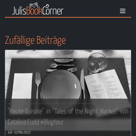
Zufällige Beiträge
"Haute Cuisine" in "Tales of the Night Market" von
Catalina Cudd #Blogtour
Juli
- 02 Mai 2022