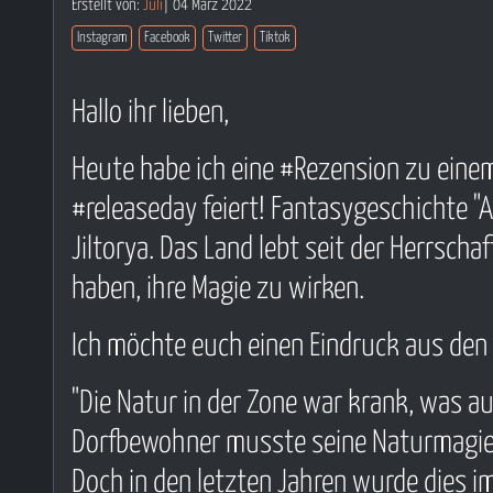
Erstellt von:
Juli
| 04 März 2022
Instagram
Facebook
Twitter
Tiktok
Hallo ihr lieben,
Heute habe ich eine #Rezension zu einem
#releaseday feiert! Fantasygeschichte 
Jiltorya. Das Land lebt seit der Herrsch
haben, ihre Magie zu wirken.
Ich möchte euch einen Eindruck aus den Z
"Die Natur in der Zone war krank, was au
Dorfbewohner musste seine Naturmagie d
Doch in den letzten Jahren wurde dies im